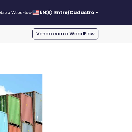
EN
Entre/Cadastro
obre a WoodFlow
Venda com a WoodFlow