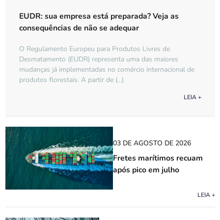
EUDR: sua empresa está preparada? Veja as
consequências de não se adequar
O Regulamento Europeu para Produtos Livres de
Desmatamento (EUDR) representa uma das maiores
mudanças já implementadas no comércio internacional de
produtos florestais. A partir de (...)
LEIA +
03 DE AGOSTO DE 2026
Fretes marítimos recuam
após pico em julho
LEIA +