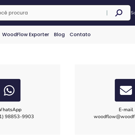
S
WoodFlow Exporter
Blog
Contato
hatsApp
E-mail
1) 98853-9903
woodflow@woodfl