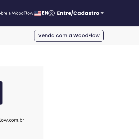
EN
Entre/Cadastro
obre a WoodFlow
Venda com a WoodFlow
ow.com.br