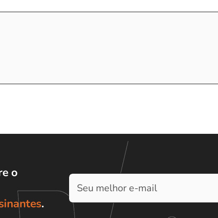
e o
sinantes
.