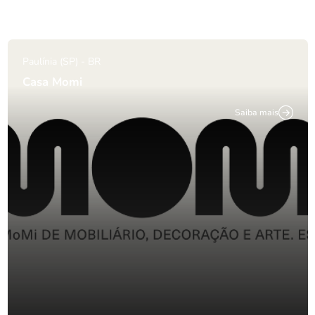
Paulínia (SP) - BR
Casa Momi
Saiba mais