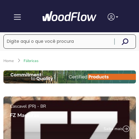
Home
Fábricas
Cascavel (PR) - BR
FZ Madeiras
Saiba mais