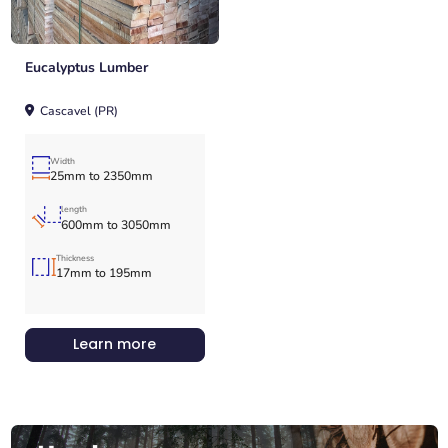
Eucalyptus Lumber
Cascavel (PR)
Width
25mm to 2350mm
length
600mm to 3050mm
Thickness
17mm to 195mm
Learn more