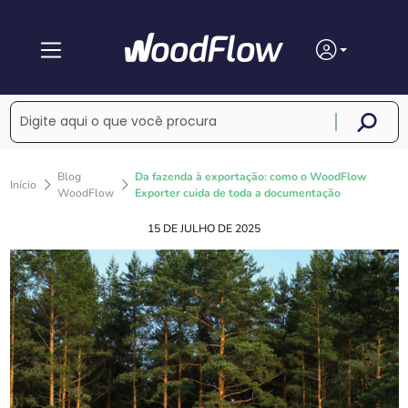
Blog
Da fazenda à exportação: como o WoodFlow
Início
WoodFlow
Exporter cuida de toda a documentação
15 DE JULHO DE 2025