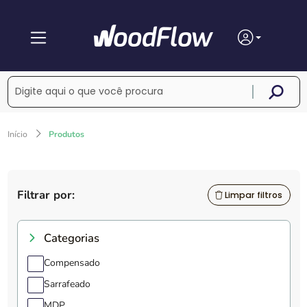
Início
Produtos
Filtrar por:
Limpar filtros
Categorias
Compensado
Sarrafeado
MDP