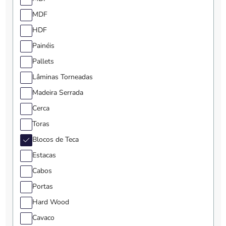
MDF
HDF
Painéis
Pallets
Lâminas Torneadas
Madeira Serrada
Cerca
Toras
Blocos de Teca
Estacas
Cabos
Portas
Hard Wood
Cavaco