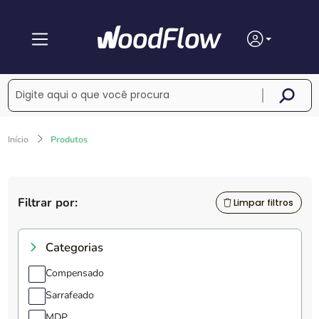
Início
Produtos
Filtrar por:
Limpar filtros
Categorias
Compensado
Sarrafeado
MDP