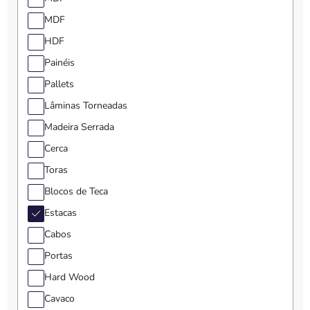
MDF
HDF
Painéis
Pallets
Lâminas Torneadas
Madeira Serrada
Cerca
Toras
Blocos de Teca
Estacas
Cabos
Portas
Hard Wood
Cavaco