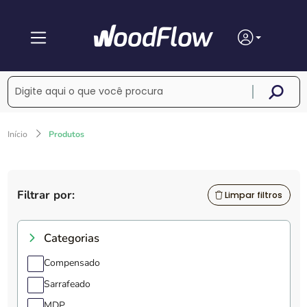
Início
Produtos
Filtrar por:
Limpar filtros
Categorias
Compensado
Sarrafeado
MDP