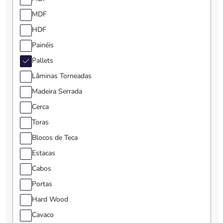
MDF
HDF
Painéis
Pallets
Lâminas Torneadas
Madeira Serrada
Cerca
Toras
Blocos de Teca
Estacas
Cabos
Portas
Hard Wood
Cavaco