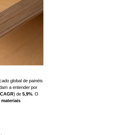
ado global de painéis 
udam a entender por 
CAGR
) de 
5,9%
. O 
materiais 