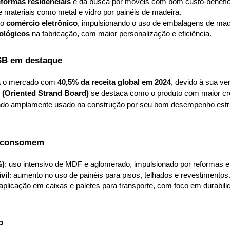
eformas residenciais
 e da busca por móveis com bom custo-benefíc
e materiais como metal e vidro por painéis de madeira.
o 
comércio eletrônico
, impulsionando o uso de embalagens de mad
ológicos
 na fabricação, com maior personalização e eficiência.
B em destaque
ra o mercado com 
40,5% da receita global em 2024
, devido à sua ver
(Oriented Strand Board)
 se destaca como o produto com maior cre
ndo amplamente usado na construção por seu bom desempenho estrutu
s consomem
%)
: uso intensivo de MDF e aglomerado, impulsionado por reformas e 
vil
: aumento no uso de painéis para pisos, telhados e revestimentos
 aplicação em caixas e paletes para transporte, com foco em durabili
o