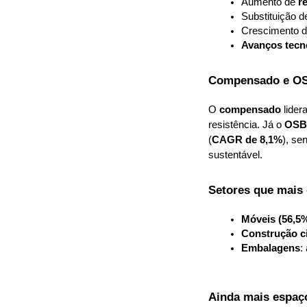
Aumento de 
r
Substituição d
Crescimento d
Avanços tecn
Compensado e OS
O 
compensado
 lide
resistência. Já o 
OSB 
(
CAGR de 8,1%
), se
sustentável.
Setores que mai
Móveis (56,5
Construção ci
Embalagens
:
Ainda mais espaç