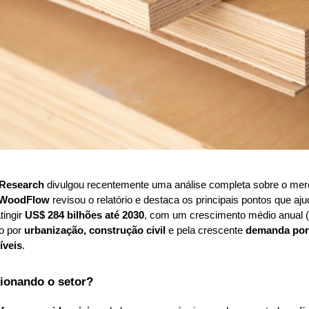
Research
 divulgou recentemente uma análise completa sobre o merc
WoodFlow
 revisou o relatório e destaca os principais pontos que aj
ingir 
US$ 284 bilhões até 2030
, com um crescimento médio anual (
o por 
urbanização, construção civil
 e pela crescente 
demanda por 
íveis
.
ionando o setor?