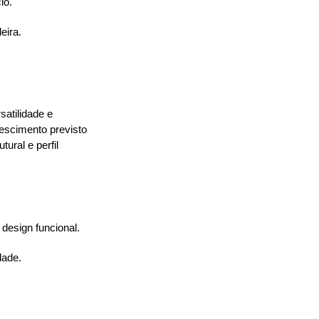
io.
eira.
satilidade e 
scimento previsto 
ral e perfil 
design funcional.
.
dade.