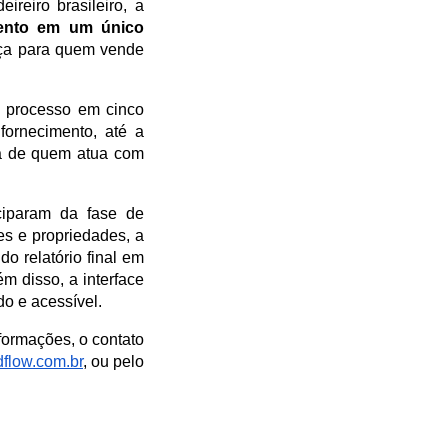
eiro brasileiro, a 
ento em um único 
ça para quem vende 
o processo em cinco 
ornecimento, até a 
ia de quem atua com 
ciparam da fase de 
es e propriedades, a 
 relatório final em 
 disso, a interface 
do e acessível.
ormações, o contato 
low.com.br
, ou pelo 