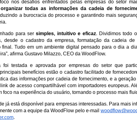
oco nos desafios enfrentados pelas empresas do setor madeir
 
organizar todas as informações da cadeia de fornecim
reduzindo a burocracia do processo e garantindo mais seguran
ia.
enhado para ser 
simples, intuitivo e eficaz
. Dividimos todo 
s, desde o cadastro da empresa, formatação da cadeia de f
o final. Tudo em um ambiente digital pensado para o dia a d
ira”, afirma Gustavo Milazzo, CEO da WoodFlow.
á foi testada e aprovada por empresas do setor que parti
principais benefícios estão o cadastro facilitado de fornecedor
ica das informações por cadeia de fornecimento, e a geração do
link de acesso compartilhável com importadores europeus. Além
 foco na experiência do usuário, tornando o processo mais flui
de já está disponível para empresas interessadas. Para mais inf
tamente com a equipe da WoodFlow pelo e-mail 
woodflow@woodf
er.com
.