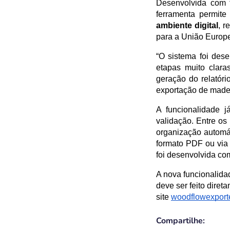
Desenvolvida com f
ferramenta permite
ambiente digital
, 
para a União Europe
“O sistema foi des
etapas muito clara
geração do relatóri
exportação de made
A funcionalidade j
validação. Entre os 
organização automát
formato PDF ou via 
foi desenvolvida com
A nova funcionalida
deve ser feito dire
site 
woodflowexport
Compartilhe: