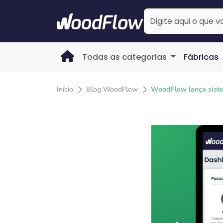
Todas as categorias
Fábricas
Início
Blog WoodFlow
WoodFlow lança sist