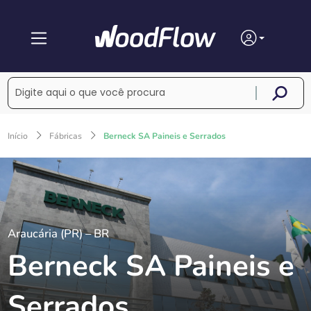
Início
Fábricas
Berneck SA Paineis e Serrados
Araucária (PR) – BR
Berneck SA Paineis e
Serrados