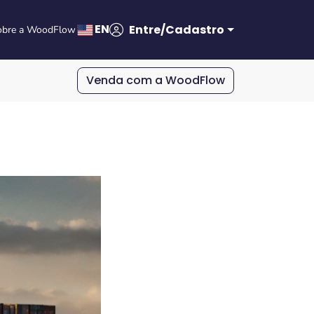
EN
Entre/Cadastro
obre a WoodFlow
Venda com a WoodFlow