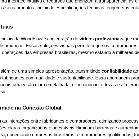
uma interface intuitiva e recursos que priorizam a transparência, as
os seus produtos, incluindo especificações técnicas, origem sustentá
rtuais
enciais da WoodFlow é a integração de 
vídeos profissionais
 que mo
 de produção. Essas soluções visuais permitem que os compradores i
 operações das empresas brasileiras, mesmo estando a milhares de 
além de uma simples apresentação, transmitindo 
confiabilidade 
ao 
fabricantes com qualidade e sustentabilidade. Essa abordagem prop
ra
icidade na Conexão Global
ca as interações entre fabricantes e compradores, otimizando process
ra
, conectando empresas brasileiras a compradores qualificados, fo