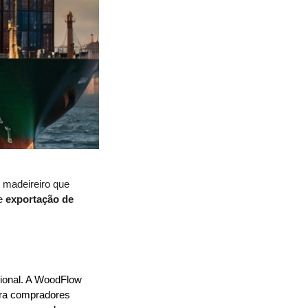
 madeireiro que
de
exportação de
ional. A WoodFlow 
ara compradores 