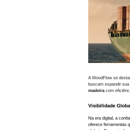
A WoodFlow se destac
buscam expandir sua
madeira
com eficiênci
Visibilidade Glob
Na era digital, a conf
oferece ferramentas q