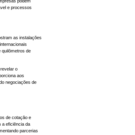
 empresas podem 
vel e processos 
stram as instalações 
nternacionais 
quilômetros de 
revelar o 
orciona aos 
compradores internacionais uma visão clara e detalhada, eliminando incertezas e acelerando negociações de 
os de cotação e 
negociação. Informações claras, organizadas e acessíveis eliminam barreiras e aumentam a eficiência da 
mentando parcerias 