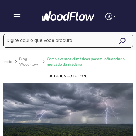
Blog
Como eventos climáticos podem influenciar o
Início
WoodFlow
mercado da madeira
30 DE JUNHO DE 2026