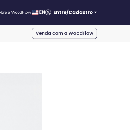
EN
Entre/Cadastro
obre a WoodFlow
Venda com a WoodFlow