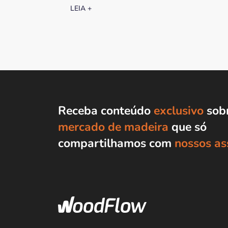
LEIA +
Receba conteúdo
exclusivo
sobr
mercado de madeira
que só
compartilhamos com
nossos as