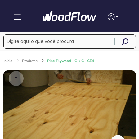
Início
Produtos
Pine Plywood - C+/ C - CE4