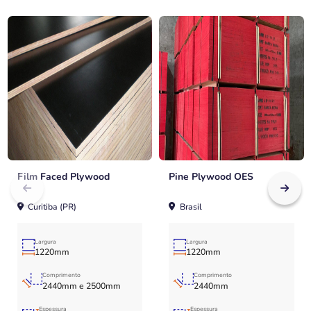
Film Faced Plywood
Pine Plywood OES
Curitiba (PR)
Brasil
Largura
Largura
1220mm
1220mm
Comprimento
Comprimento
2440mm e 2500mm
2440mm
Espessura
Espessura