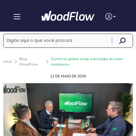
Blog
Comércio global exige estratégia do setor
Início
WoodFlow
madeireiro
12 DE MAIO DE 2026